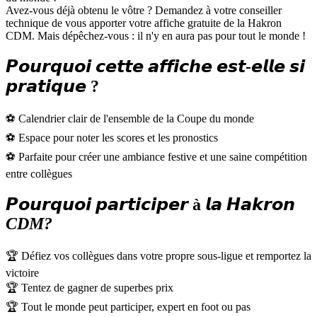
Avez-vous déjà obtenu le vôtre ? Demandez à votre conseiller
technique de vous apporter votre affiche gratuite de la Hakron
CDM. Mais dépêchez-vous : il n'y en aura pas pour tout le monde !
𝙋𝙤𝙪𝙧𝙦𝙪𝙤𝙞 𝙘𝙚𝙩𝙩𝙚 𝙖𝙛𝙛𝙞𝙘𝙝𝙚 𝙚𝙨𝙩-𝙚𝙡𝙡𝙚 𝙨𝙞
𝙥𝙧𝙖𝙩𝙞𝙦𝙪𝙚 ?
⚽ Calendrier clair de l'ensemble de la Coupe du monde
⚽ Espace pour noter les scores et les pronostics
⚽ Parfaite pour créer une ambiance festive et une saine compétition
entre collègues
𝙋𝙤𝙪𝙧𝙦𝙪𝙤𝙞 𝙥𝙖𝙧𝙩𝙞𝙘𝙞𝙥𝙚𝙧 à 𝙡𝙖 𝙃𝙖𝙠𝙧𝙤𝙣
CDM?
🏆 Défiez vos collègues dans votre propre sous-ligue et remportez la
victoire
🏆 Tentez de gagner de superbes prix
🏆 Tout le monde peut participer, expert en foot ou pas