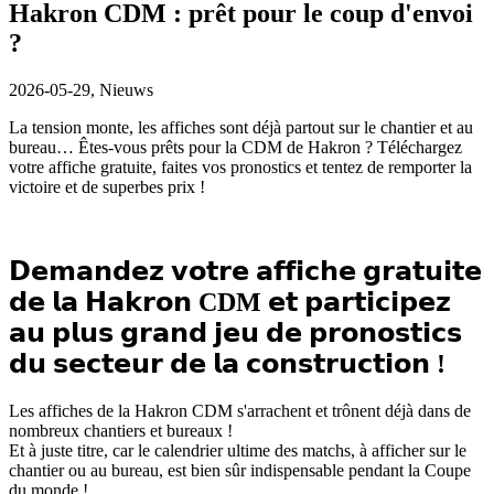
Hakron CDM : prêt pour le coup d'envoi
?
2026-05-29,
Nieuws
La tension monte, les affiches sont déjà partout sur le chantier et au
bureau… Êtes-vous prêts pour la CDM de Hakron ? Téléchargez
votre affiche gratuite, faites vos pronostics et tentez de remporter la
victoire et de superbes prix !
𝗗𝗲𝗺𝗮𝗻𝗱𝗲𝘇 𝘃𝗼𝘁𝗿𝗲 𝗮𝗳𝗳𝗶𝗰𝗵𝗲 𝗴𝗿𝗮𝘁𝘂𝗶𝘁𝗲
𝗱𝗲 𝗹𝗮 𝗛𝗮𝗸𝗿𝗼𝗻 CDM 𝗲𝘁 𝗽𝗮𝗿𝘁𝗶𝗰𝗶𝗽𝗲𝘇
𝗮𝘂 𝗽𝗹𝘂𝘀 𝗴𝗿𝗮𝗻𝗱 𝗷𝗲𝘂 𝗱𝗲 𝗽𝗿𝗼𝗻𝗼𝘀𝘁𝗶𝗰𝘀
𝗱𝘂 𝘀𝗲𝗰𝘁𝗲𝘂𝗿 𝗱𝗲 𝗹𝗮 𝗰𝗼𝗻𝘀𝘁𝗿𝘂𝗰𝘁𝗶𝗼𝗻 !
Les affiches de la Hakron CDM s'arrachent et trônent déjà dans de
nombreux chantiers et bureaux !
Et à juste titre, car le calendrier ultime des matchs, à afficher sur le
chantier ou au bureau, est bien sûr indispensable pendant la Coupe
du monde !