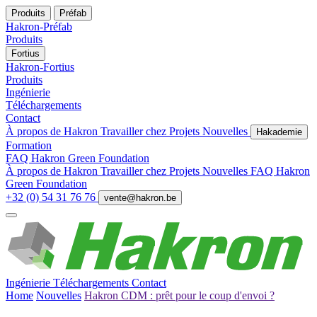
Produits
Préfab
Hakron-Préfab
Produits
Fortius
Hakron-Fortius
Produits
Ingénierie
Téléchargements
Contact
À propos de Hakron
Travailler chez
Projets
Nouvelles
Hakademie
Formation
FAQ
Hakron Green Foundation
À propos de Hakron
Travailler chez
Projets
Nouvelles
FAQ
Hakron
Green Foundation
+32 (0) 54 31 76 76
vente@hakron.be
Ingénierie
Téléchargements
Contact
Home
Nouvelles
Hakron CDM : prêt pour le coup d'envoi ?