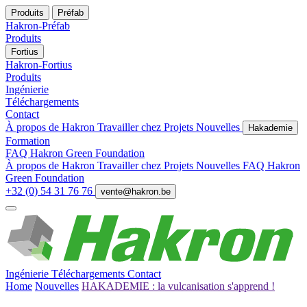
Produits
Préfab
Hakron-Préfab
Produits
Fortius
Hakron-Fortius
Produits
Ingénierie
Téléchargements
Contact
À propos de Hakron
Travailler chez
Projets
Nouvelles
Hakademie
Formation
FAQ
Hakron Green Foundation
À propos de Hakron
Travailler chez
Projets
Nouvelles
FAQ
Hakron
Green Foundation
+32 (0) 54 31 76 76
vente@hakron.be
Ingénierie
Téléchargements
Contact
Home
Nouvelles
HAKADEMIE : la vulcanisation s'apprend !