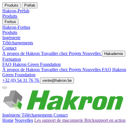
Produits
Préfab
Hakron-Préfab
Produits
Fortius
Hakron-Fortius
Produits
Ingénierie
Téléchargements
Contact
À propos de Hakron
Travailler chez
Projets
Nouvelles
Hakademie
Formation
FAQ
Hakron Green Foundation
À propos de Hakron
Travailler chez
Projets
Nouvelles
FAQ
Hakron
Green Foundation
+32 (0) 54 31 76 76
vente@hakron.be
Ingénierie
Téléchargements
Contact
Home
Nouvelles
Les support de maçonnerie Bricksupport en action