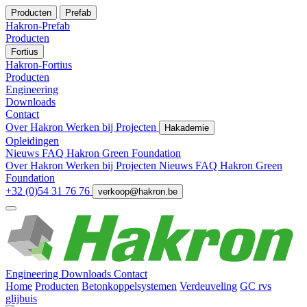
Producten
Prefab
Hakron-Prefab
Producten
Fortius
Hakron-Fortius
Producten
Engineering
Downloads
Contact
Over Hakron
Werken bij
Projecten
Hakademie
Opleidingen
Nieuws
FAQ
Hakron Green Foundation
Over Hakron
Werken bij
Projecten
Nieuws
FAQ
Hakron Green
Foundation
+32 (0)54 31 76 76
verkoop@hakron.be
Engineering
Downloads
Contact
Home
Producten
Betonkoppelsystemen
Verdeuveling
GC rvs
glijbuis