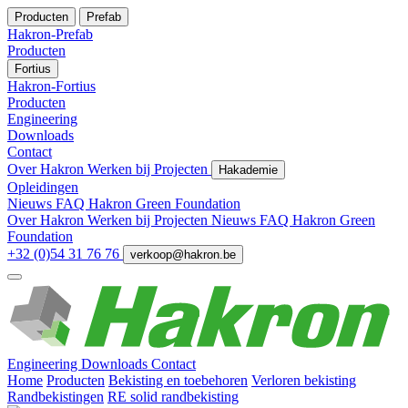
Producten
Prefab
Hakron-Prefab
Producten
Fortius
Hakron-Fortius
Producten
Engineering
Downloads
Contact
Over Hakron
Werken bij
Projecten
Hakademie
Opleidingen
Nieuws
FAQ
Hakron Green Foundation
Over Hakron
Werken bij
Projecten
Nieuws
FAQ
Hakron Green
Foundation
+32 (0)54 31 76 76
verkoop@hakron.be
Engineering
Downloads
Contact
Home
Producten
Bekisting en toebehoren
Verloren bekisting
Randbekistingen
RE solid randbekisting