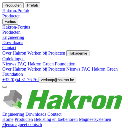
Producten
Prefab
Hakron-Prefab
Producten
Fortius
Hakron-Fortius
Producten
Engineering
Downloads
Contact
Over Hakron
Werken bij
Projecten
Hakademie
Opleidingen
Nieuws
FAQ
Hakron Green Foundation
Over Hakron
Werken bij
Projecten
Nieuws
FAQ
Hakron Green
Foundation
+32 (0)54 31 76 76
verkoop@hakron.be
Engineering
Downloads
Contact
Home
Producten
Bekisting en toebehoren
Magneetsystemen
Flensmagneet conisch