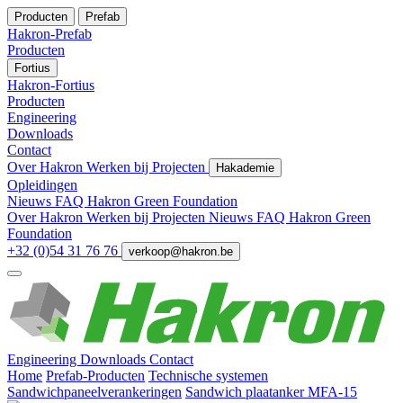
Producten
Prefab
Hakron-Prefab
Producten
Fortius
Hakron-Fortius
Producten
Engineering
Downloads
Contact
Over Hakron
Werken bij
Projecten
Hakademie
Opleidingen
Nieuws
FAQ
Hakron Green Foundation
Over Hakron
Werken bij
Projecten
Nieuws
FAQ
Hakron Green
Foundation
+32 (0)54 31 76 76
verkoop@hakron.be
Engineering
Downloads
Contact
Home
Prefab-Producten
Technische systemen
Sandwichpaneelverankeringen
Sandwich plaatanker MFA-15