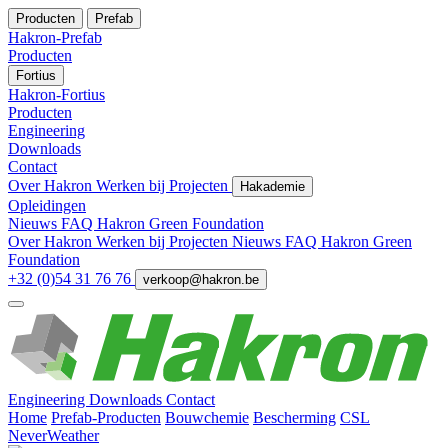
Producten
Prefab
Hakron-Prefab
Producten
Fortius
Hakron-Fortius
Producten
Engineering
Downloads
Contact
Over Hakron
Werken bij
Projecten
Hakademie
Opleidingen
Nieuws
FAQ
Hakron Green Foundation
Over Hakron
Werken bij
Projecten
Nieuws
FAQ
Hakron Green
Foundation
+32 (0)54 31 76 76
verkoop@hakron.be
Engineering
Downloads
Contact
Home
Prefab-Producten
Bouwchemie
Bescherming
CSL
NeverWeather