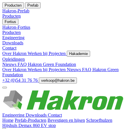
Producten
Prefab
Hakron-Prefab
Producten
Fortius
Hakron-Fortius
Producten
Engineering
Downloads
Contact
Over Hakron
Werken bij
Projecten
Hakademie
Opleidingen
Nieuws
FAQ
Hakron Green Foundation
Over Hakron
Werken bij
Projecten
Nieuws
FAQ
Hakron Green
Foundation
+32 (0)54 31 76 76
verkoop@hakron.be
Engineering
Downloads
Contact
Home
Prefab-Producten
Bevestigen en hijsen
Schroefhulzen
Hijshuls Demax 860 EV stop