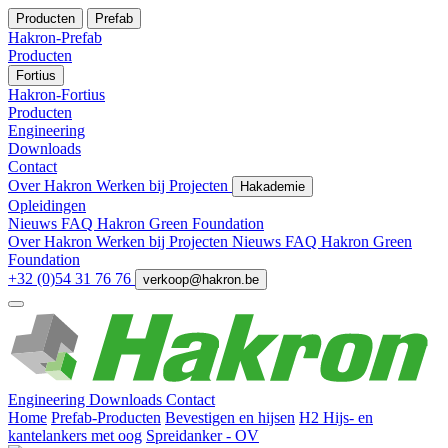
Producten
Prefab
Hakron-Prefab
Producten
Fortius
Hakron-Fortius
Producten
Engineering
Downloads
Contact
Over Hakron
Werken bij
Projecten
Hakademie
Opleidingen
Nieuws
FAQ
Hakron Green Foundation
Over Hakron
Werken bij
Projecten
Nieuws
FAQ
Hakron Green
Foundation
+32 (0)54 31 76 76
verkoop@hakron.be
Engineering
Downloads
Contact
Home
Prefab-Producten
Bevestigen en hijsen
H2 Hijs- en
kantelankers met oog
Spreidanker - OV