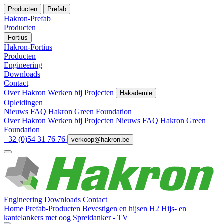
Producten
Prefab
Hakron-Prefab
Producten
Fortius
Hakron-Fortius
Producten
Engineering
Downloads
Contact
Over Hakron
Werken bij
Projecten
Hakademie
Opleidingen
Nieuws
FAQ
Hakron Green Foundation
Over Hakron
Werken bij
Projecten
Nieuws
FAQ
Hakron Green
Foundation
+32 (0)54 31 76 76
verkoop@hakron.be
Engineering
Downloads
Contact
Home
Prefab-Producten
Bevestigen en hijsen
H2 Hijs- en
kantelankers met oog
Spreidanker - TV