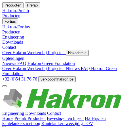
Producten
Prefab
Hakron-Prefab
Producten
Fortius
Hakron-Fortius
Producten
Engineering
Downloads
Contact
Over Hakron
Werken bij
Projecten
Hakademie
Opleidingen
Nieuws
FAQ
Hakron Green Foundation
Over Hakron
Werken bij
Projecten
Nieuws
FAQ
Hakron Green
Foundation
+32 (0)54 31 76 76
verkoop@hakron.be
Engineering
Downloads
Contact
Home
Prefab-Producten
Bevestigen en hijsen
H2 Hijs- en
kantelankers met oog
Kantelanker tweezijdig - OV