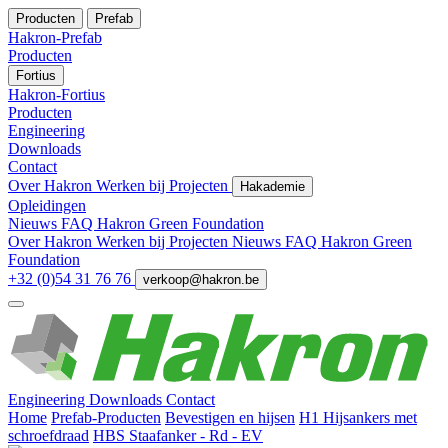
Producten
Prefab
Hakron-Prefab
Producten
Fortius
Hakron-Fortius
Producten
Engineering
Downloads
Contact
Over Hakron
Werken bij
Projecten
Hakademie
Opleidingen
Nieuws
FAQ
Hakron Green Foundation
Over Hakron
Werken bij
Projecten
Nieuws
FAQ
Hakron Green
Foundation
+32 (0)54 31 76 76
verkoop@hakron.be
Engineering
Downloads
Contact
Home
Prefab-Producten
Bevestigen en hijsen
H1 Hijsankers met
schroefdraad
HBS Staafanker - Rd - EV