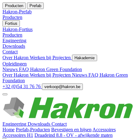
Producten
Prefab
Hakron-Prefab
Producten
Fortius
Hakron-Fortius
Producten
Engineering
Downloads
Contact
Over Hakron
Werken bij
Projecten
Hakademie
Opleidingen
Nieuws
FAQ
Hakron Green Foundation
Over Hakron
Werken bij
Projecten
Nieuws
FAQ
Hakron Green
Foundation
+32 (0)54 31 76 76
verkoop@hakron.be
Engineering
Downloads
Contact
Home
Prefab-Producten
Bevestigen en hijsen
Accessoires
Accessoires H1
Draadeind 8.8 - OV - afwijkende maten