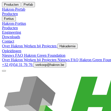
Producten
Prefab
Hakron-Prefab
Producten
Fortius
Hakron-Fortius
Producten
Engineering
Downloads
Contact
Over Hakron
Werken bij
Projecten
Hakademie
Opleidingen
Nieuws
FAQ
Hakron Green Foundation
Over Hakron
Werken bij
Projecten
Nieuws
FAQ
Hakron Green Foun
+32 (0)54 31 76 76
verkoop@hakron.be