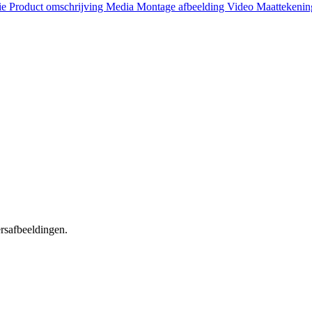
ie
Product omschrijving
Media
Montage afbeelding
Video
Maattekeni
ersafbeeldingen.