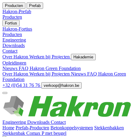
Producten
Prefab
Hakron-Prefab
Producten
Fortius
Hakron-Fortius
Producten
Engineering
Downloads
Contact
Over Hakron
Werken bij
Projecten
Hakademie
Opleidingen
Nieuws
FAQ
Hakron Green Foundation
Over Hakron
Werken bij
Projecten
Nieuws
FAQ
Hakron Green
Foundation
+32 (0)54 31 76 76
verkoop@hakron.be
Engineering
Downloads
Contact
Home
Prefab-Producten
Betonkoppelsystemen
Stekkenbakken
Stekkenbak Comax P met beugel