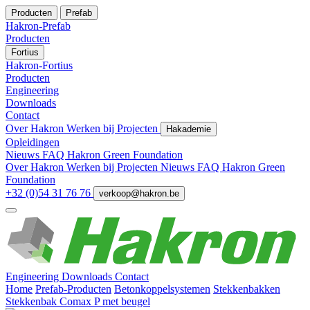
Producten
Prefab
Hakron-Prefab
Producten
Fortius
Hakron-Fortius
Producten
Engineering
Downloads
Contact
Over Hakron
Werken bij
Projecten
Hakademie
Opleidingen
Nieuws
FAQ
Hakron Green Foundation
Over Hakron
Werken bij
Projecten
Nieuws
FAQ
Hakron Green
Foundation
+32 (0)54 31 76 76
verkoop@hakron.be
Engineering
Downloads
Contact
Home
Prefab-Producten
Betonkoppelsystemen
Stekkenbakken
Stekkenbak Comax P met beugel