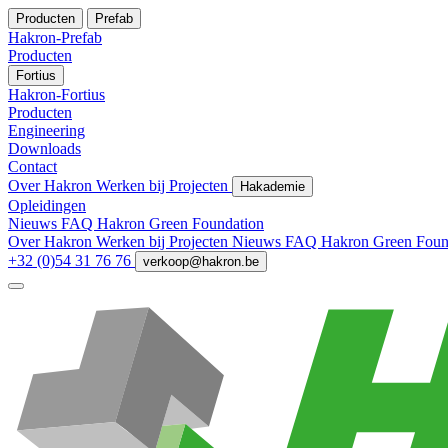
Producten
Prefab
Hakron-Prefab
Producten
Fortius
Hakron-Fortius
Producten
Engineering
Downloads
Contact
Over Hakron
Werken bij
Projecten
Hakademie
Opleidingen
Nieuws
FAQ
Hakron Green Foundation
Over Hakron
Werken bij
Projecten
Nieuws
FAQ
Hakron Green Foun
+32 (0)54 31 76 76
verkoop@hakron.be