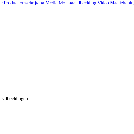
ie
Product omschrijving
Media
Montage afbeelding
Video
Maattekeni
ersafbeeldingen.