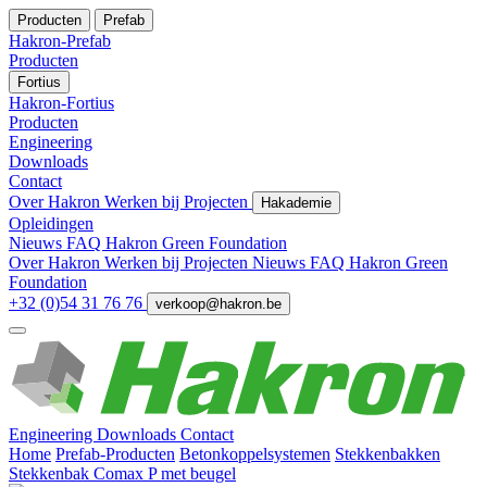
Producten
Prefab
Hakron-Prefab
Producten
Fortius
Hakron-Fortius
Producten
Engineering
Downloads
Contact
Over Hakron
Werken bij
Projecten
Hakademie
Opleidingen
Nieuws
FAQ
Hakron Green Foundation
Over Hakron
Werken bij
Projecten
Nieuws
FAQ
Hakron Green
Foundation
+32 (0)54 31 76 76
verkoop@hakron.be
Engineering
Downloads
Contact
Home
Prefab-Producten
Betonkoppelsystemen
Stekkenbakken
Stekkenbak Comax P met beugel