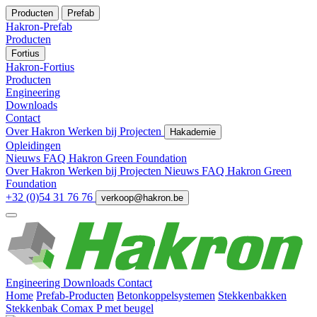
Producten
Prefab
Hakron-Prefab
Producten
Fortius
Hakron-Fortius
Producten
Engineering
Downloads
Contact
Over Hakron
Werken bij
Projecten
Hakademie
Opleidingen
Nieuws
FAQ
Hakron Green Foundation
Over Hakron
Werken bij
Projecten
Nieuws
FAQ
Hakron Green
Foundation
+32 (0)54 31 76 76
verkoop@hakron.be
Engineering
Downloads
Contact
Home
Prefab-Producten
Betonkoppelsystemen
Stekkenbakken
Stekkenbak Comax P met beugel