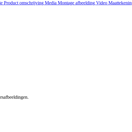
ie
Product omschrijving
Media
Montage afbeelding
Video
Maattekeni
ersafbeeldingen.