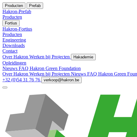
Producten
Prefab
Hakron-Prefab
Producten
Fortius
Hakron-Fortius
Producten
Engineering
Downloads
Contact
Over Hakron
Werken bij
Projecten
Hakademie
Opleidingen
Nieuws
FAQ
Hakron Green Foundation
Over Hakron
Werken bij
Projecten
Nieuws
FAQ
Hakron Green Foun
+32 (0)54 31 76 76
verkoop@hakron.be