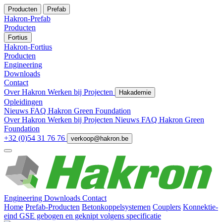
Producten
Prefab
Hakron-Prefab
Producten
Fortius
Hakron-Fortius
Producten
Engineering
Downloads
Contact
Over Hakron
Werken bij
Projecten
Hakademie
Opleidingen
Nieuws
FAQ
Hakron Green Foundation
Over Hakron
Werken bij
Projecten
Nieuws
FAQ
Hakron Green
Foundation
+32 (0)54 31 76 76
verkoop@hakron.be
Engineering
Downloads
Contact
Home
Prefab-Producten
Betonkoppelsystemen
Couplers
Konnektie-
eind GSE gebogen en geknipt volgens specificatie