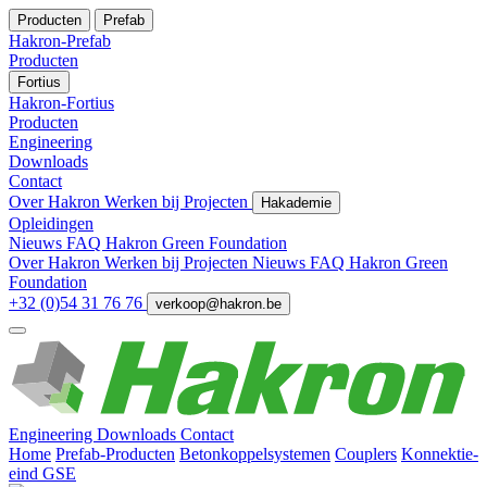
Producten
Prefab
Hakron-Prefab
Producten
Fortius
Hakron-Fortius
Producten
Engineering
Downloads
Contact
Over Hakron
Werken bij
Projecten
Hakademie
Opleidingen
Nieuws
FAQ
Hakron Green Foundation
Over Hakron
Werken bij
Projecten
Nieuws
FAQ
Hakron Green
Foundation
+32 (0)54 31 76 76
verkoop@hakron.be
Engineering
Downloads
Contact
Home
Prefab-Producten
Betonkoppelsystemen
Couplers
Konnektie-
eind GSE