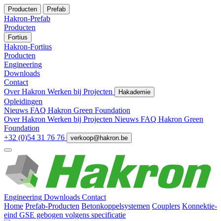
Producten
Prefab
Hakron-Prefab
Producten
Fortius
Hakron-Fortius
Producten
Engineering
Downloads
Contact
Over Hakron
Werken bij
Projecten
Hakademie
Opleidingen
Nieuws
FAQ
Hakron Green Foundation
Over Hakron
Werken bij
Projecten
Nieuws
FAQ
Hakron Green
Foundation
+32 (0)54 31 76 76
verkoop@hakron.be
Engineering
Downloads
Contact
Home
Prefab-Producten
Betonkoppelsystemen
Couplers
Konnektie-
eind GSE gebogen volgens specificatie