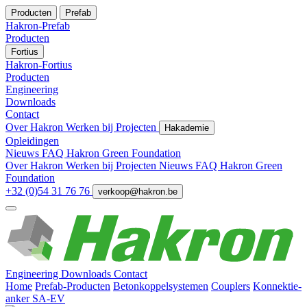
Producten
Prefab
Hakron-Prefab
Producten
Fortius
Hakron-Fortius
Producten
Engineering
Downloads
Contact
Over Hakron
Werken bij
Projecten
Hakademie
Opleidingen
Nieuws
FAQ
Hakron Green Foundation
Over Hakron
Werken bij
Projecten
Nieuws
FAQ
Hakron Green
Foundation
+32 (0)54 31 76 76
verkoop@hakron.be
Engineering
Downloads
Contact
Home
Prefab-Producten
Betonkoppelsystemen
Couplers
Konnektie-
anker SA-EV