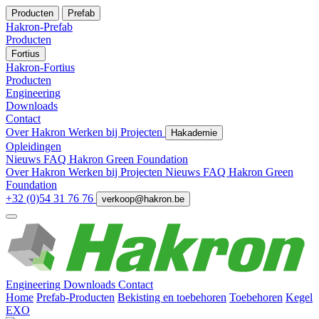
Producten
Prefab
Hakron-Prefab
Producten
Fortius
Hakron-Fortius
Producten
Engineering
Downloads
Contact
Over Hakron
Werken bij
Projecten
Hakademie
Opleidingen
Nieuws
FAQ
Hakron Green Foundation
Over Hakron
Werken bij
Projecten
Nieuws
FAQ
Hakron Green
Foundation
+32 (0)54 31 76 76
verkoop@hakron.be
Engineering
Downloads
Contact
Home
Prefab-Producten
Bekisting en toebehoren
Toebehoren
Kegel
EXO