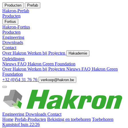
Producten
Prefab
Hakron-Prefab
Producten
Fortius
Hakron-Fortius
Producten
Engineering
Downloads
Contact
Over Hakron
Werken bij
Projecten
Hakademie
Opleidingen
Nieuws
FAQ
Hakron Green Foundation
Over Hakron
Werken bij
Projecten
Nieuws
FAQ
Hakron Green
Foundation
+32 (0)54 31 76 76
verkoop@hakron.be
Engineering
Downloads
Contact
Home
Prefab-Producten
Bekisting en toebehoren
Toebehoren
Kunststof buis 22/26