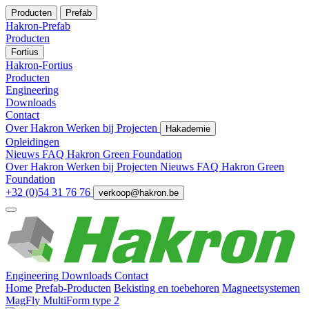
Producten
Prefab
Hakron-Prefab
Producten
Fortius
Hakron-Fortius
Producten
Engineering
Downloads
Contact
Over Hakron
Werken bij
Projecten
Hakademie
Opleidingen
Nieuws
FAQ
Hakron Green Foundation
Over Hakron
Werken bij
Projecten
Nieuws
FAQ
Hakron Green
Foundation
+32 (0)54 31 76 76
verkoop@hakron.be
Engineering
Downloads
Contact
Home
Prefab-Producten
Bekisting en toebehoren
Magneetsystemen
MagFly MultiForm type 2