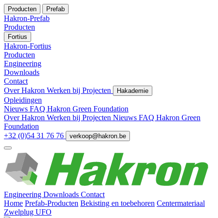
Producten
Prefab
Hakron-Prefab
Producten
Fortius
Hakron-Fortius
Producten
Engineering
Downloads
Contact
Over Hakron
Werken bij
Projecten
Hakademie
Opleidingen
Nieuws
FAQ
Hakron Green Foundation
Over Hakron
Werken bij
Projecten
Nieuws
FAQ
Hakron Green
Foundation
+32 (0)54 31 76 76
verkoop@hakron.be
Engineering
Downloads
Contact
Home
Prefab-Producten
Bekisting en toebehoren
Centermateriaal
Zwelplug UFO