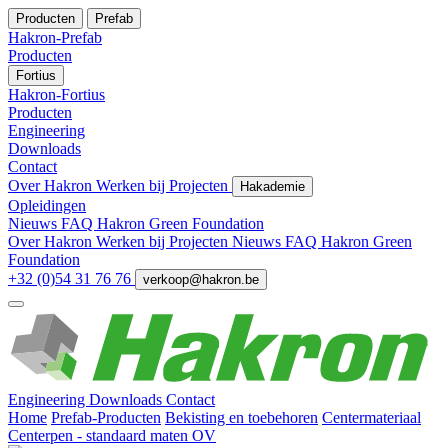
Producten
Prefab
Hakron-Prefab
Producten
Fortius
Hakron-Fortius
Producten
Engineering
Downloads
Contact
Over Hakron
Werken bij
Projecten
Hakademie
Opleidingen
Nieuws
FAQ
Hakron Green Foundation
Over Hakron
Werken bij
Projecten
Nieuws
FAQ
Hakron Green
Foundation
+32 (0)54 31 76 76
verkoop@hakron.be
Engineering
Downloads
Contact
Home
Prefab-Producten
Bekisting en toebehoren
Centermateriaal
Centerpen - standaard maten OV