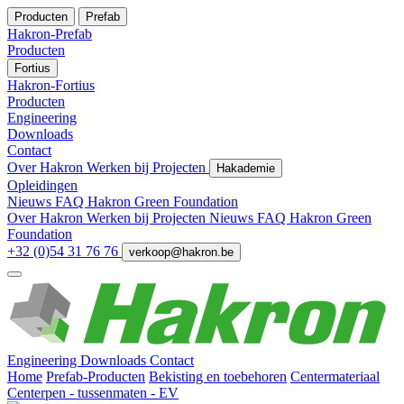
Producten
Prefab
Hakron-Prefab
Producten
Fortius
Hakron-Fortius
Producten
Engineering
Downloads
Contact
Over Hakron
Werken bij
Projecten
Hakademie
Opleidingen
Nieuws
FAQ
Hakron Green Foundation
Over Hakron
Werken bij
Projecten
Nieuws
FAQ
Hakron Green
Foundation
+32 (0)54 31 76 76
verkoop@hakron.be
Engineering
Downloads
Contact
Home
Prefab-Producten
Bekisting en toebehoren
Centermateriaal
Centerpen - tussenmaten - EV