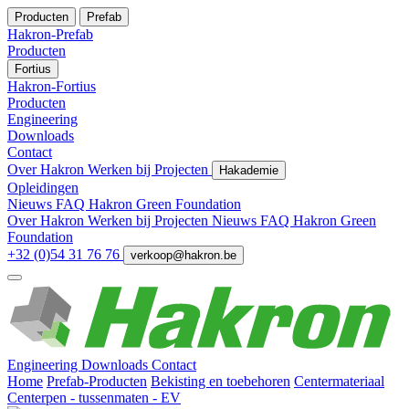
Producten
Prefab
Hakron-Prefab
Producten
Fortius
Hakron-Fortius
Producten
Engineering
Downloads
Contact
Over Hakron
Werken bij
Projecten
Hakademie
Opleidingen
Nieuws
FAQ
Hakron Green Foundation
Over Hakron
Werken bij
Projecten
Nieuws
FAQ
Hakron Green
Foundation
+32 (0)54 31 76 76
verkoop@hakron.be
Engineering
Downloads
Contact
Home
Prefab-Producten
Bekisting en toebehoren
Centermateriaal
Centerpen - tussenmaten - EV