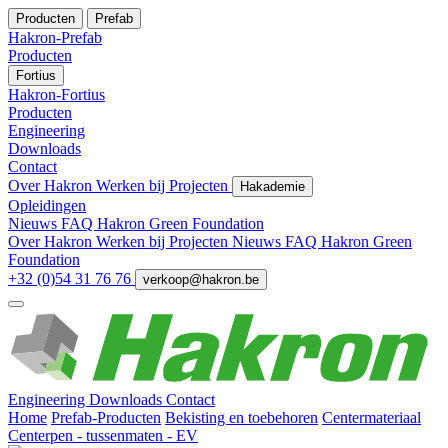
Producten
Prefab
Hakron-Prefab
Producten
Fortius
Hakron-Fortius
Producten
Engineering
Downloads
Contact
Over Hakron
Werken bij
Projecten
Hakademie
Opleidingen
Nieuws
FAQ
Hakron Green Foundation
Over Hakron
Werken bij
Projecten
Nieuws
FAQ
Hakron Green
Foundation
+32 (0)54 31 76 76
verkoop@hakron.be
Engineering
Downloads
Contact
Home
Prefab-Producten
Bekisting en toebehoren
Centermateriaal
Centerpen - tussenmaten - EV