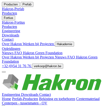
Producten
Prefab
Hakron-Prefab
Producten
Fortius
Hakron-Fortius
Producten
Engineering
Downloads
Contact
Over Hakron
Werken bij
Projecten
Hakademie
Opleidingen
Nieuws
FAQ
Hakron Green Foundation
Over Hakron
Werken bij
Projecten
Nieuws
FAQ
Hakron Green
Foundation
+32 (0)54 31 76 76
verkoop@hakron.be
Engineering
Downloads
Contact
Home
Prefab-Producten
Bekisting en toebehoren
Centermateriaal
Centerpen - tussenmaten - OV