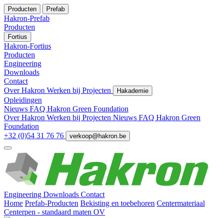
Producten
Prefab
Hakron-Prefab
Producten
Fortius
Hakron-Fortius
Producten
Engineering
Downloads
Contact
Over Hakron
Werken bij
Projecten
Hakademie
Opleidingen
Nieuws
FAQ
Hakron Green Foundation
Over Hakron
Werken bij
Projecten
Nieuws
FAQ
Hakron Green
Foundation
+32 (0)54 31 76 76
verkoop@hakron.be
Engineering
Downloads
Contact
Home
Prefab-Producten
Bekisting en toebehoren
Centermateriaal
Centerpen - standaard maten OV