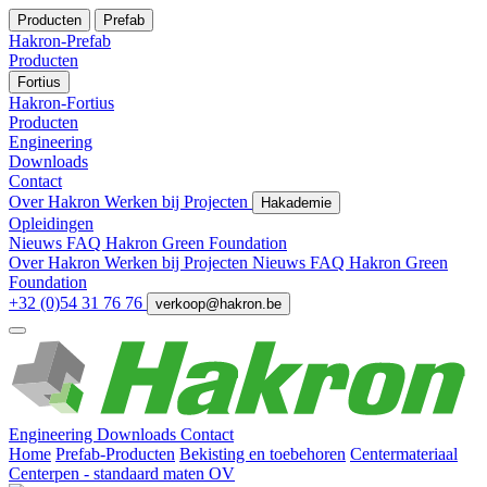
Producten
Prefab
Hakron-Prefab
Producten
Fortius
Hakron-Fortius
Producten
Engineering
Downloads
Contact
Over Hakron
Werken bij
Projecten
Hakademie
Opleidingen
Nieuws
FAQ
Hakron Green Foundation
Over Hakron
Werken bij
Projecten
Nieuws
FAQ
Hakron Green
Foundation
+32 (0)54 31 76 76
verkoop@hakron.be
Engineering
Downloads
Contact
Home
Prefab-Producten
Bekisting en toebehoren
Centermateriaal
Centerpen - standaard maten OV